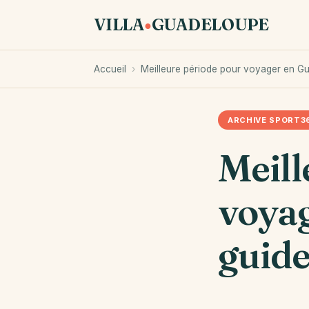
VILLA
GUADELOUPE
●
Accueil
›
Meilleure période pour voyager en G
ARCHIVE SPORT3
Meill
voyag
guid