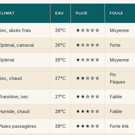
CLIMAT
EAU
PLUIE
FOULE
Sec, alizés frais
26°C
★☆☆☆☆
Moyenne
Optimal, carnaval
26°C
★☆☆☆☆
Forte
Optimal
26°C
★☆☆☆☆
Moyenne
Pic
Sec, chaud
27°C
★★☆☆☆
Pâques
Transition, sec
27°C
★★☆☆☆
Faible
Humide, chaud
28°C
★★★☆☆
Faible
Pluies passagères
28°C
★★★☆☆
Forte été