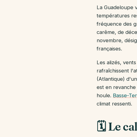
La Guadeloupe vi
températures rest
fréquence des gr
carême, de décem
novembre, désign
françaises.
Les alizés, vents
rafraîchissent l
(Atlantique) d'u
est en revanche 
houle.
Basse-Ter
climat ressenti.
🗓️ Le c