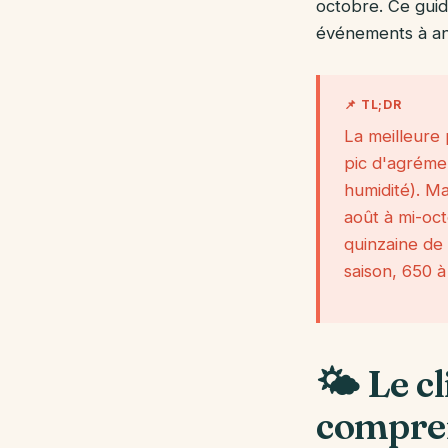
octobre. Ce guide
événements à ant
📌 TL;DR
La meilleure
pic d'agrémen
humidité). Ma
août à mi-oct
quinzaine de 
saison, 650 à
🌤️ Le c
compre