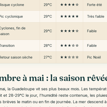
Risque cyclone
29°C
★★★★☆
Forte été
Pic cyclonique
29°C
★★★★★
Très faible
Cyclones, fin de
29°C
★★★★☆
Faible
saison
Transition
28°C
★★★☆☆
Faible
Retour saison sèche
27°C
★★☆☆☆
Pic Noël
mbre à mai : la saison rêvé
i, la Guadeloupe vit ses plus beaux mois. Les températu
t et 28-29°C le jour, l'humidité reste contenue, les pluies
 brèves le matin ou en fin de journée. La mer descend à