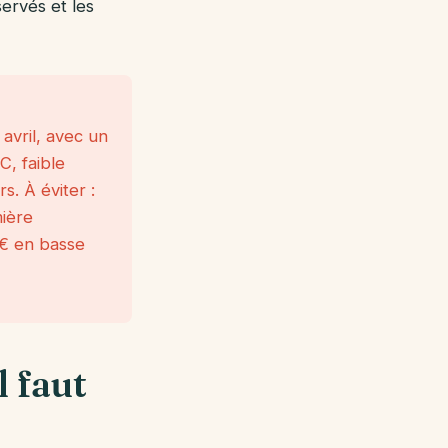
servés et les
avril, avec un
C, faible
s. À éviter :
mière
 € en basse
l faut