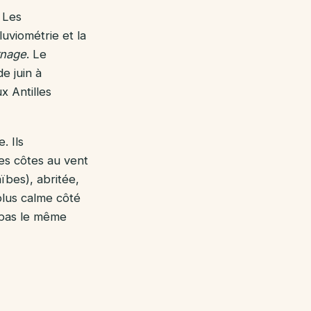
 Les
luviométrie et la
rnage
. Le
e juin à
x Antilles
. Ils
les côtes au vent
ïbes), abritée,
plus calme côté
pas le même