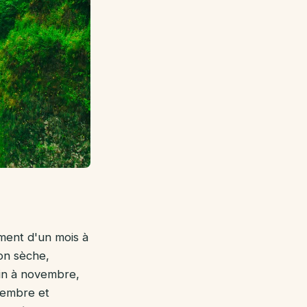
Saison
sèche :
ciel
dégagé,
alizés
constants,
mer plate.
☀️
ement d'un mois à
son sèche,
uin à novembre,
tembre et